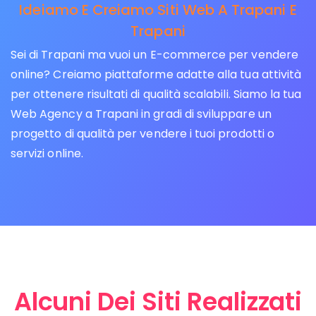
Ideiamo E Creiamo Siti Web A Trapani E
Trapani
Sei di Trapani ma vuoi un E-commerce per vendere
online? Creiamo piattaforme adatte alla tua attività
per ottenere risultati di qualità scalabili. Siamo la tua
Web Agency a Trapani in gradi di sviluppare un
progetto di qualità per vendere i tuoi prodotti o
servizi online.
Alcuni Dei Siti Realizzati