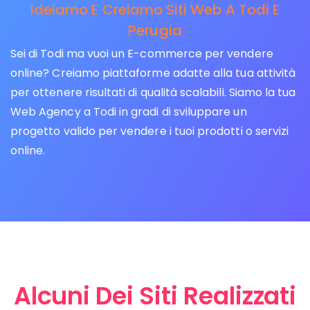
Ideiamo E Creiamo Siti Web A Todi E
Perugia
Sei di Todi ma vuoi un E-commerce per vendere
online? Creiamo piattaforme adatte alla tua attività
per ottenere risultati di qualità scalabili. Siamo la tua
Web Agency a Todi in gradi di sviluppare un
progetto valido per vendere i tuoi prodotti o servizi
online.
Alcuni Dei Siti Realizzati