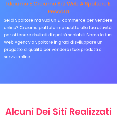
Ideiamo E Creiamo Siti Web A Spoltore E
Pescara
Sei di Spoltore ma vuoi un E-commerce per vendere
online? Creiamo piattaforme adatte alla tua attività
per ottenere risultati di qualità scalabili. Siamo la tua
Web Agency a Spoltore in gradi di sviluppare un
progetto di qualità per vendere i tuoi prodotti o
servizi online.
Alcuni Dei Siti Realizzati