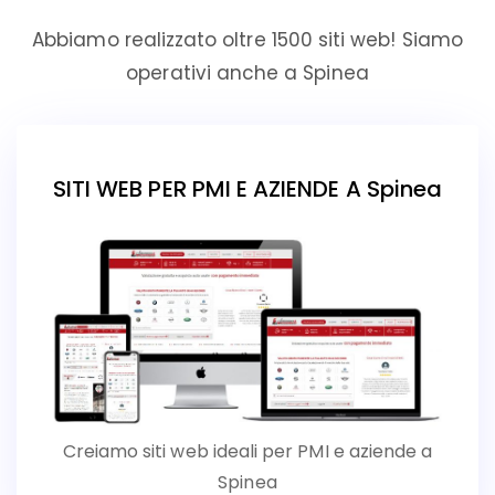
Abbiamo realizzato oltre 1500 siti web! Siamo
operativi anche a Spinea
SITI WEB PER PMI E AZIENDE A Spinea
Creiamo siti web ideali per PMI e aziende a
Spinea