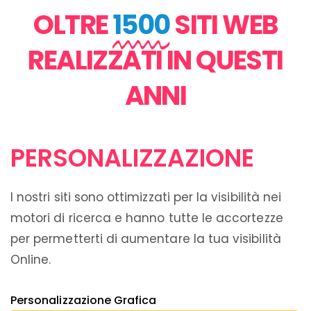
OLTRE
1500
SITI WEB
REALIZZATI IN QUESTI
ANNI
PERSONALIZZAZIONE
I nostri siti sono ottimizzati per la visibilità nei
motori di ricerca e hanno tutte le accortezze
per permetterti di aumentare la tua visibilità
Online.
Personalizzazione Grafica