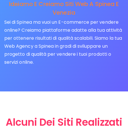
Ideiamo E Creiamo Siti Web A Spinea E
Venezia
Sei di Spinea ma vuoi un E-commerce per vendere
online? Creiamo piattaforme adatte alla tua attività
per ottenere risultati di qualità scalabili. Siamo la tua
Web Agency a Spinea in gradi di sviluppare un
progetto di qualità per vendere i tuoi prodotti o
servizi online.
Alcuni Dei Siti Realizzati