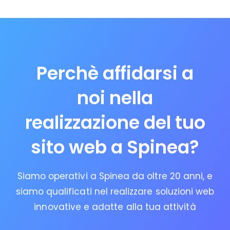
Perchè affidarsi a
noi nella
realizzazione del tuo
sito web a Spinea?
Siamo operativi a Spinea da oltre 20 anni, e
siamo qualificati nel realizzare soluzioni web
innovative e adatte alla tua attività