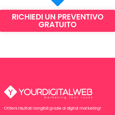
RICHIEDI UN PREVENTIVO
GRATUITO
Ottieni risultati tangibili grazie al digital marketing!