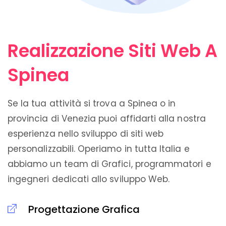
Realizzazione Siti Web A
Spinea
Se la tua attività si trova a Spinea o in
provincia di Venezia puoi affidarti alla nostra
esperienza nello sviluppo di siti web
personalizzabili. Operiamo in tutta Italia e
abbiamo un team di Grafici, programmatori e
ingegneri dedicati allo sviluppo Web.
Progettazione Grafica