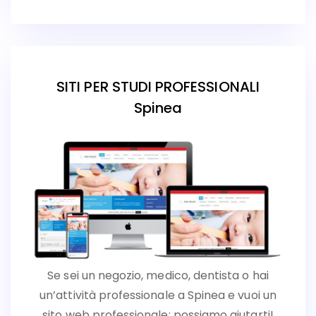
SITI PER STUDI PROFESSIONALI
Spinea
Se sei un negozio, medico, dentista o hai
un’attività professionale a Spinea e vuoi un
sito web professionale: possiamo aiutarti!