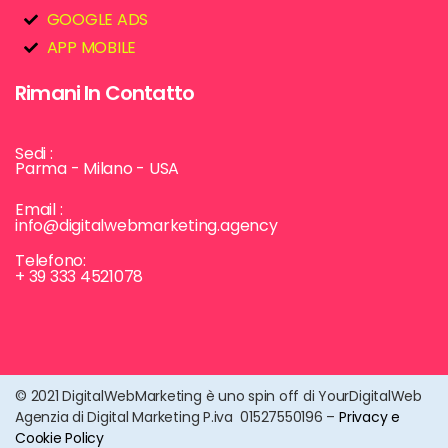
GOOGLE ADS
APP MOBILE
Rimani In Contatto
Sedi :
Parma - Milano - USA
Email :
info@digitalwebmarketing.agency
Telefono:
+ 39 333 4521078
© 2021 DigitalWebMarketing è uno spin off di YourDigitalWeb
Agenzia di Digital Marketing P.iva 01527550196 –
Privacy e
Cookie Policy