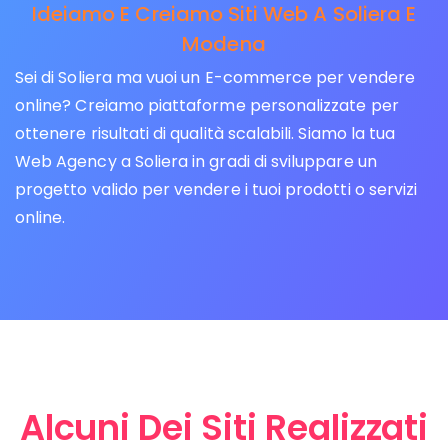
Ideiamo E Creiamo Siti Web A Soliera E
Modena
Sei di Soliera ma vuoi un E-commerce per vendere
online? Creiamo piattaforme personalizzate per
ottenere risultati di qualità scalabili. Siamo la tua
Web Agency a Soliera in gradi di sviluppare un
progetto valido per vendere i tuoi prodotti o servizi
online.
Alcuni Dei Siti Realizzati