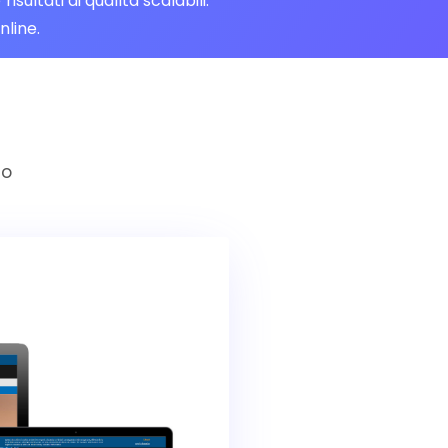
ltati di qualità scalabili.
nline.
no