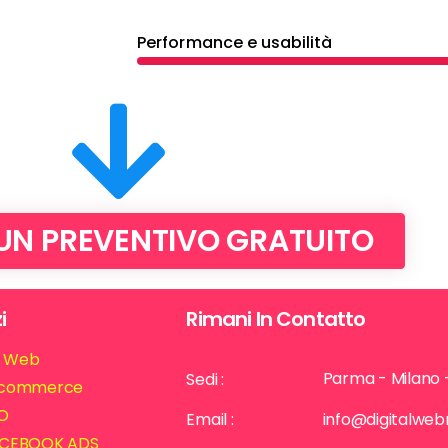
Performance e usabilità
 UN PREVENTIVO GRATUITO
i
Rimani In Contatto
ti Web
Parma - Milano 
Sedi :
commerce
O
Email :
info@digitalwe
CEBOOK ADS