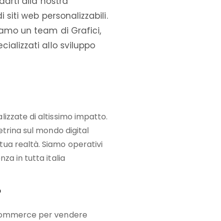
darti alla nostra
 siti web personalizzabili.
iamo un team di Grafici,
ializzati allo sviluppo
izzate di altissimo impatto.
etrina sul mondo digital
ua realtà. Siamo operativi
za in tutta italia
o
-commerce per vendere