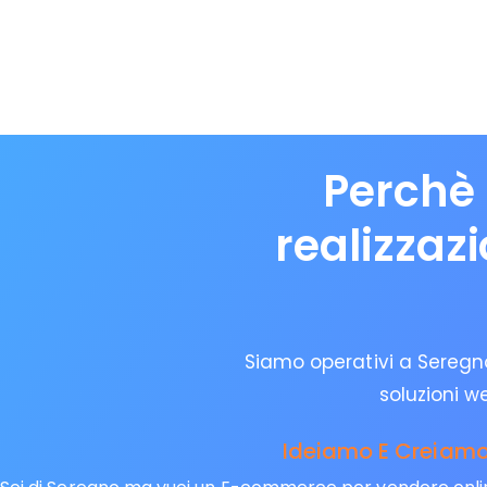
Perchè 
realizzaz
Siamo operativi a Seregno 
soluzioni w
Ideiamo E Creiamo 