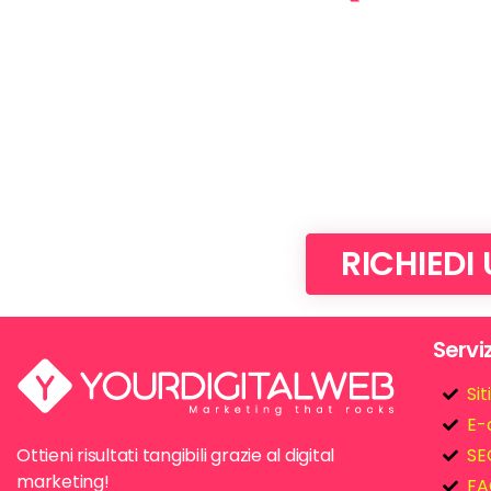
RICHIEDI
Serviz
Si
E-
Ottieni risultati tangibili grazie al digital
SE
marketing!
FA