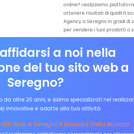
online? realizziamo piattafor
ottenere risultati di qualità s
Agency a Seregno in gradi di 
per vendere i tuoi prodotti o se
affidarsi a noi nella
ione del tuo sito web a
Seregno?
da oltre 20 anni, e siamo specializzati nel realizza
eb innovative e adatte alla tua attività
Siti Web A Seregno E Monza E Della Brianza