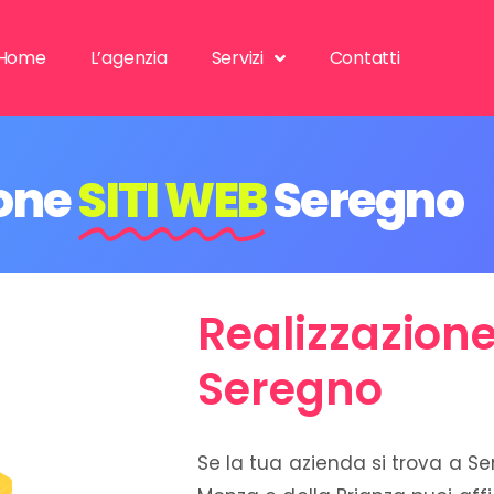
Home
L’agenzia
Servizi
Contatti
one
SITI WEB
Seregno
Realizzazione
Seregno
Se la tua azienda si trova a Se