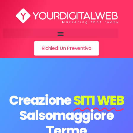
Richiedi Un Preventivo
Creazione
SITI WEB
Salsomaggiore
Terme