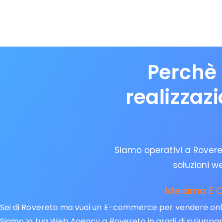
Perchè 
realizzaz
Siamo operativi a Roveret
soluzioni w
Ideiamo E C
Sei di Rovereto ma vuoi un E-commerce per vendere online
Siamo la tua Web Agency a Rovereto in gradi di sviluppare 