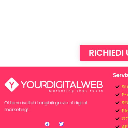
RICHIEDI
Serviz
Si
E-
Ottieni risultati tangibili grazie al digital
SE
marketing!
FA
GO
AP