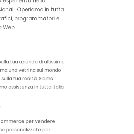
a esperienza nello
sionali. Operiamo in tutta
rafici, programmatori e
po Web.
lla tua azienda di altissimo
b ma una vetrina sul mondo
sulla tua realtà. Siamo
mo assistenza in tutta italia
o
E-commerce per vendere
me personalizzate per