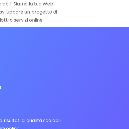
calabili. Siamo la tua Web
 sviluppare un progetto di
tti o servizi online.
e
ultati di qualità scalabili.
zi online.