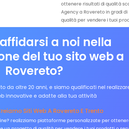
ottenere risultati di qualità s
Agency a Rovereto in gradi di
qualità per vendere i tuoi prodo
affidarsi a noi nella
ione del tuo sito web a
Rovereto?
o da oltre 20 anni, e siamo qualificati nel realizzar
eb innovative e adatte alla tua attività
reiamo Siti Web A Rovereto E Trento
? realizziamo piattaforme personalizzate per ottenere ris
un progetto di qualità per vendere i tuoi prodotti o servi