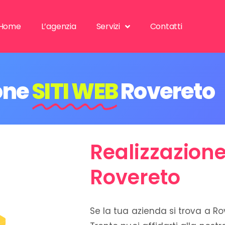
Home
L’agenzia
Servizi
Contatti
one
SITI WEB
Rovereto
Realizzazione
Rovereto
Se la tua azienda si trova a Ro