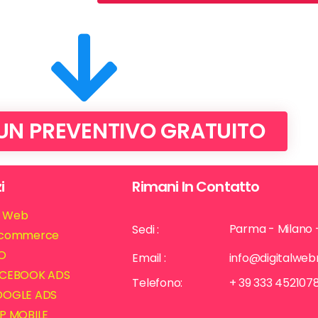
 UN PREVENTIVO GRATUITO
i
Rimani In Contatto
ti Web
Parma - Milano 
Sedi :
commerce
O
Email :
info@digitalwe
CEBOOK ADS
Telefono:
+ 39 333 452107
OGLE ADS
P MOBILE