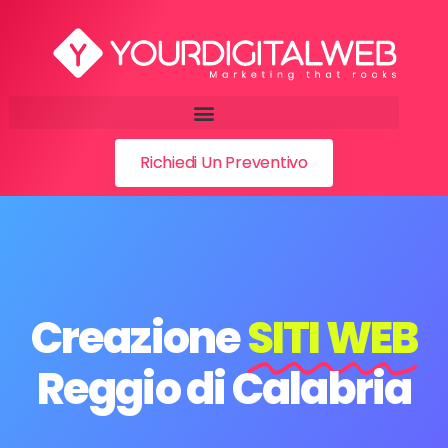
Richiedi Un Preventivo
Creazione
SITI WEB
Reggio di Calabria