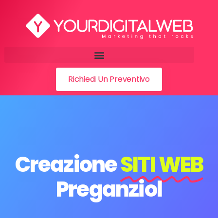
Richiedi Un Preventivo
Creazione
SITI WEB
Preganziol