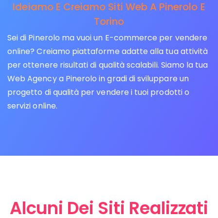
Ideiamo E Creiamo Siti Web A Pinerolo E
Torino
Sei di Pinerolo ma vuoi un E-commerce per vendere
online? Creiamo piattaforme adatte alla tua attività
per ottenere risultati di qualità scalabili. Siamo la tua
Web Agency a Pinerolo in gradi di sviluppare un
progetto di qualità per vendere i tuoi prodotti o
servizi online.
Alcuni Dei Siti Realizzati