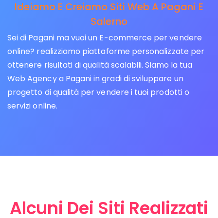
Ideiamo E Creiamo Siti Web A Pagani E
Salerno
Sei di Pagani ma vuoi un E-commerce per vendere
online? realizziamo piattaforme personalizzate per
ottenere risultati di qualità scalabili. Siamo la tua
Web Agency a Pagani in gradi di sviluppare un
progetto di qualità per vendere i tuoi prodotti o
servizi online.
Alcuni Dei Siti Realizzati