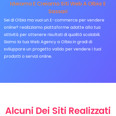
Ideiamo E Creiamo Siti Web A Olbia E
Sassari
Sei di Olbia ma vuoi un E-commerce per vendere
online? realizziamo piattaforme adatte alla tua
attività per ottenere risultati di qualità scalabili.
Siamo la tua Web Agency a Olbia in gradi di
sviluppare un progetto valido per vendere i tuoi
prodotti o servizi online.
Alcuni Dei Siti Realizzati