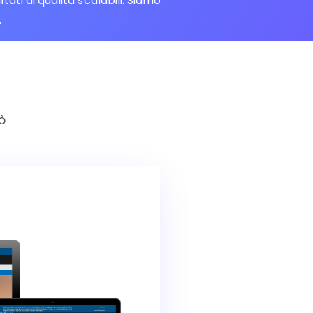
i di qualità scalabili. Siamo
.
ò