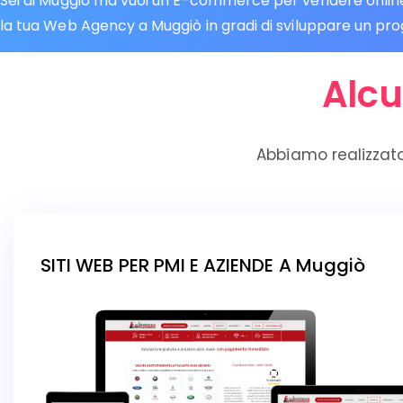
Sei di Muggiò ma vuoi un E-commerce per vendere online? 
la tua Web Agency a Muggiò in gradi di sviluppare un proge
Alcu
Abbiamo realizzato
SITI WEB PER PMI E AZIENDE A Muggiò