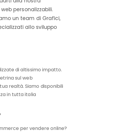
darti alla nostra
 web personalizzabili.
iamo un team di Grafici,
ializzati allo sviluppo
zzate di altissimo impatto.
vetrina sul web
a realtà. Siamo disponibili
 in tutta italia
o
ommerce per vendere online?