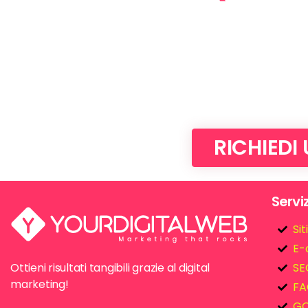
RICHIEDI
Serviz
Si
E-
Ottieni risultati tangibili grazie al digital
SE
marketing!
FA
GO