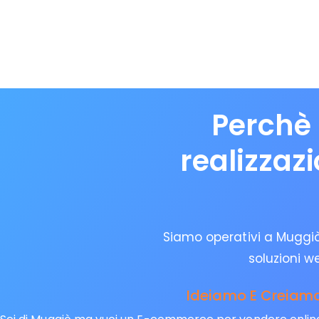
Perchè 
realizzaz
Siamo operativi a Muggiò 
soluzioni w
Ideiamo E Creiamo