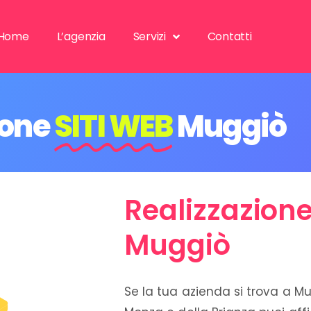
Home
L’agenzia
Servizi
Contatti
ione
SITI WEB
Muggiò
Realizzazione
Muggiò
Se la tua azienda si trova a Mu