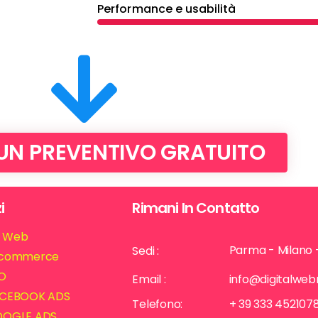
Performance e usabilità
 UN PREVENTIVO GRATUITO
i
Rimani In Contatto
ti Web
Parma - Milano 
Sedi :
commerce
O
Email :
info@digitalwe
CEBOOK ADS
Telefono:
+ 39 333 452107
OGLE ADS