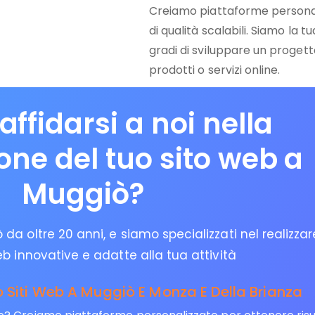
Creiamo piattaforme personali
di qualità scalabili. Siamo la
gradi di sviluppare un progetto
prodotti o servizi online.
affidarsi a noi nella
ione del tuo sito web a
Muggiò?
da oltre 20 anni, e siamo specializzati nel realizzar
eb innovative e adatte alla tua attività
 Siti Web A Muggiò E Monza E Della Brianza