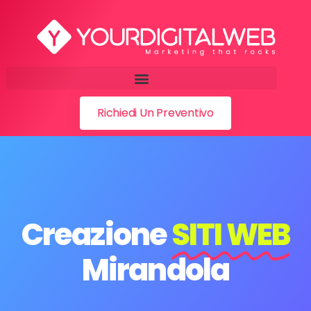
Richiedi Un Preventivo
Creazione
SITI WEB
Mirandola