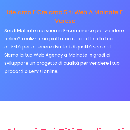
Ideiamo E Creiamo Siti Web A Malnate E
Varese
Sei di Malnate ma vuoi un E-commerce per vendere
online? realizziamo piattaforme adatte alla tua
attività per ottenere risultati di qualità scalabili.
Siamo la tua Web Agency a Malnate in gradi di
sviluppare un progetto di qualità per vendere i tuoi
prodotti o servizi online.