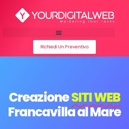
Richiedi Un Preventivo
Creazione
SITI WEB
Francavilla al Mare