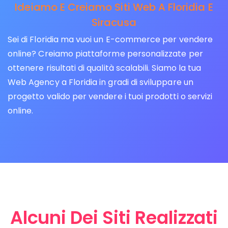
Ideiamo E Creiamo Siti Web A Floridia E
Siracusa
Sei di Floridia ma vuoi un E-commerce per vendere
online? Creiamo piattaforme personalizzate per
ottenere risultati di qualità scalabili. Siamo la tua
Web Agency a Floridia in gradi di sviluppare un
progetto valido per vendere i tuoi prodotti o servizi
online.
Alcuni Dei Siti Realizzati