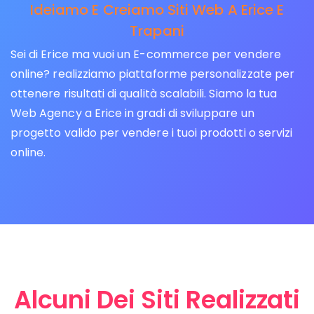
Ideiamo E Creiamo Siti Web A Erice E
Trapani
Sei di Erice ma vuoi un E-commerce per vendere
online? realizziamo piattaforme personalizzate per
ottenere risultati di qualità scalabili. Siamo la tua
Web Agency a Erice in gradi di sviluppare un
progetto valido per vendere i tuoi prodotti o servizi
online.
Alcuni Dei Siti Realizzati