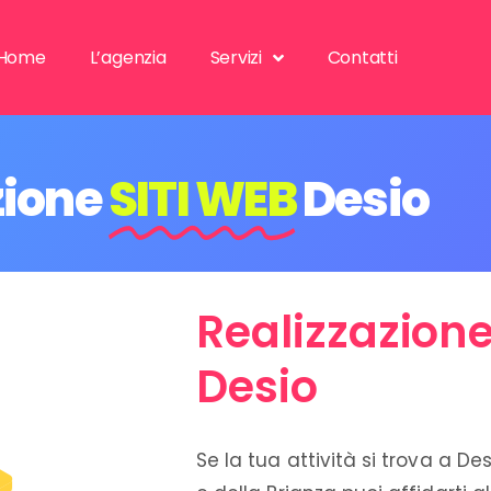
Home
L’agenzia
Servizi
Contatti
ione
SITI WEB
Desio
Realizzazione
Desio
Se la tua attività si trova a De