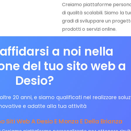
Creiamo piattaforme personali
di qualità scalabili. Siamo la 
gradi di sviluppare un progetto
prodotti o servizi online.
affidarsi a noi nella
ione del tuo sito web a
Desio?
ltre 20 anni, e siamo qualificati nel realizzare soluz
novative e adatte alla tua attività
 Siti Web A Desio E Monza E Della Brianza