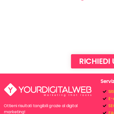
RICHIEDI
Serviz
Si
E-
Ottieni risultati tangibili grazie al digital
SE
marketing!
FA