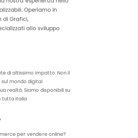
lla nostra esperienza nello
alizzabili. Operiamo in
di Grafici,
ializzati allo sviluppo
e di altissimo impatto. Non il
 sul mondo digital
a realtà. Siamo disponibili su
tutta italia
o
mmerce per vendere online?