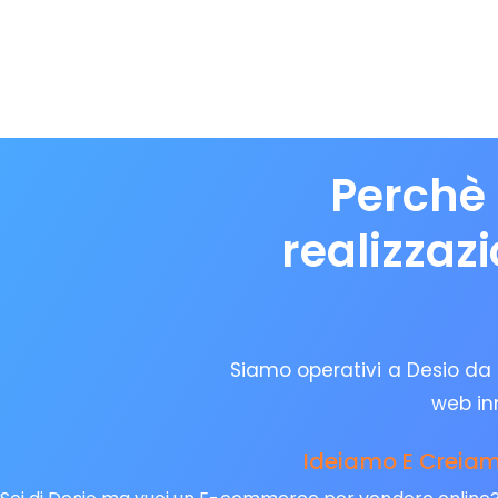
Perchè 
realizzaz
Siamo operativi a Desio da o
web in
Ideiamo E Creiamo