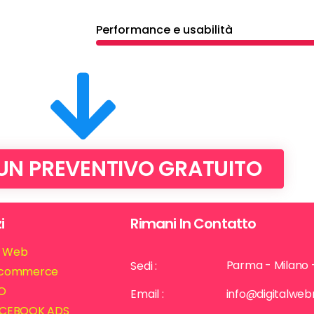
Performance e usabilità
 UN PREVENTIVO GRATUITO
i
Rimani In Contatto
ti Web
Parma - Milano 
Sedi :
commerce
O
Email :
info@digitalwe
CEBOOK ADS