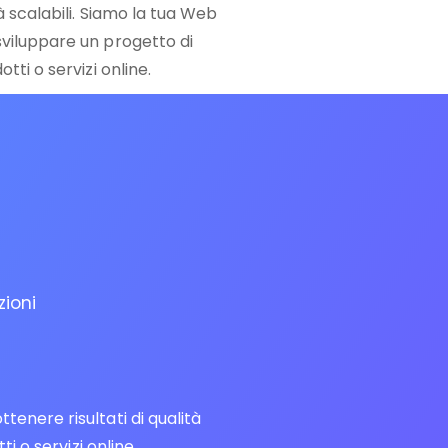
tà scalabili. Siamo la tua Web
sviluppare un progetto di
tti o servizi online.
zioni
enere risultati di qualità
i o servizi online.