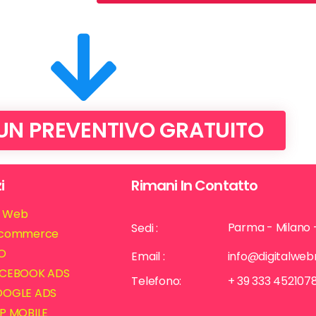
 UN PREVENTIVO GRATUITO
i
Rimani In Contatto
ti Web
Parma - Milano 
Sedi :
commerce
O
Email :
info@digitalwe
CEBOOK ADS
Telefono:
+ 39 333 452107
OGLE ADS
P MOBILE