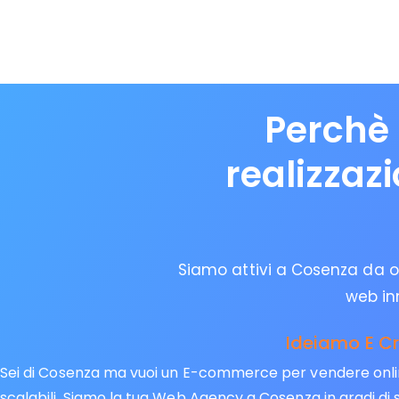
Perchè 
realizzaz
Siamo attivi a Cosenza da olt
web in
Ideiamo E C
Sei di Cosenza ma vuoi un E-commerce per vendere online?
scalabili. Siamo la tua Web Agency a Cosenza in gradi di s