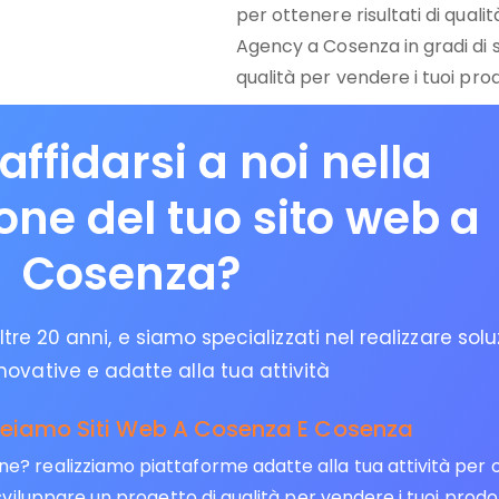
per ottenere risultati di quali
Agency a Cosenza in gradi di 
qualità per vendere i tuoi prodo
affidarsi a noi nella
ione del tuo sito web a
Cosenza?
re 20 anni, e siamo specializzati nel realizzare solu
novative e adatte alla tua attività
reiamo Siti Web A Cosenza E Cosenza
 realizziamo piattaforme adatte alla tua attività per ott
viluppare un progetto di qualità per vendere i tuoi prodott