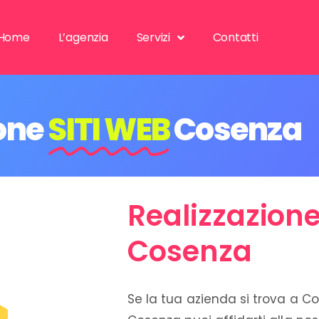
Home
L’agenzia
Servizi
Contatti
one
SITI WEB
Cosenza
Realizzazione
Cosenza
Se la tua azienda si trova a Co