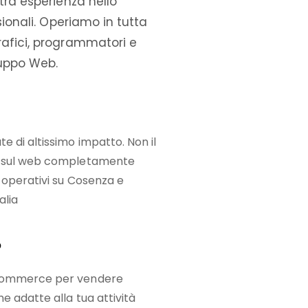
tra esperienza nello
sionali. Operiamo in tutta
rafici, programmatori e
iluppo Web.
e di altissimo impatto. Non il
na sul web completamente
 operativi su Cosenza e
alia
o
-commerce per vendere
e adatte alla tua attività