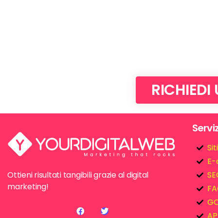
RICHIEDI
Serviz
Si
E-
Ottieni risultati tangibili grazie al digital
SE
marketing!
FA
GO
AP