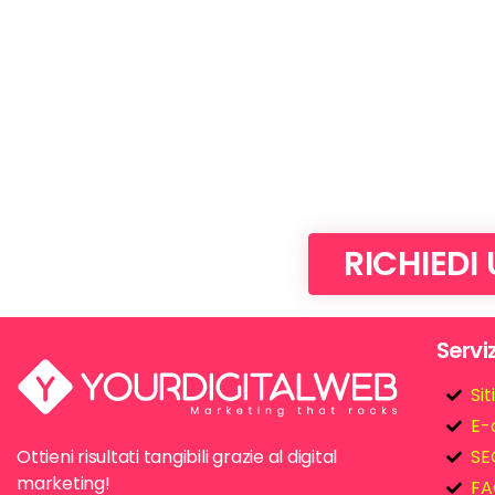
RICHIEDI
Serviz
Si
E-
Ottieni risultati tangibili grazie al digital
SE
marketing!
FA