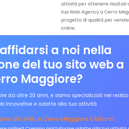
attività per ottenere risultati d
tua Web Agency a Cerro Maggio
progetto di qualità per vendere
online.
affidarsi a noi nella
ione del tuo sito web a
rro Maggiore?
e da oltre 20 anni, e siamo specializzati nel realiz
eb innovative e adatte alla tua attività
amo Siti Web A Cerro Maggiore E Milano
online? Creiamo piattaforme adatte alla tua attività per