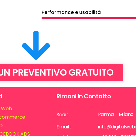
Performance e usabilità
 UN PREVENTIVO GRATUITO
i
Rimani In Contatto
ti Web
Parma - Milano 
Sedi :
commerce
O
Email :
info@digitalwe
CEBOOK ADS