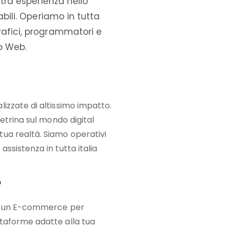
stra esperienza nello
abili. Operiamo in tutta
rafici, programmatori e
po Web.
izzate di altissimo impatto.
vetrina sul mondo digital
ua realtà. Siamo operativi
ssistenza in tutta italia
o
oi un E-commerce per
taforme adatte alla tua