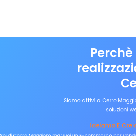
Perchè 
realizzaz
Ce
Siamo attivi a Cerro Maggior
soluzioni w
Ideiamo E Crei
Sei di Cerro Maggiore ma vuoi un E-commerce per vendere 