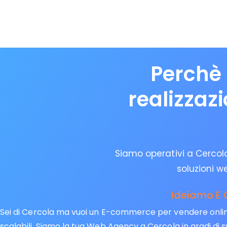
Perchè 
realizzaz
Siamo operativi a Cercola 
soluzioni w
Ideiamo E 
Sei di Cercola ma vuoi un E-commerce per vendere online?
scalabili. Siamo la tua Web Agency a Cercola in gradi di s