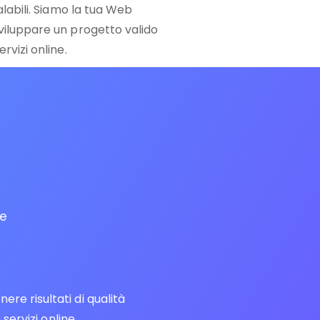
calabili. Siamo la tua Web
sviluppare un progetto valido
rvizi online.
re
re risultati di qualità
servizi online.