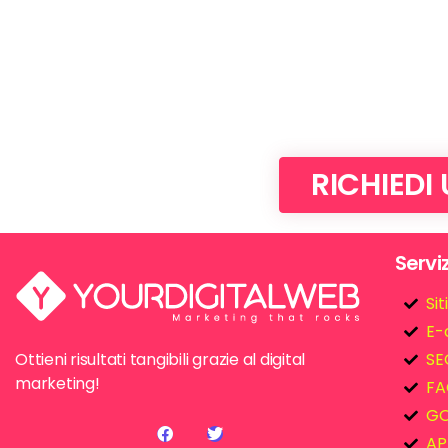
RICHIEDI
Serviz
Si
E-
Ottieni risultati tangibili grazie al digital
SE
marketing!
FA
GO
AP