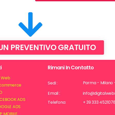
 UN PREVENTIVO GRATUITO
i
Rimani In Contatto
ti Web
Parma - Milano 
Sedi :
commerce
O
Email :
info@digitalwe
CEBOOK ADS
Telefono:
+ 39 333 452107
OGLE ADS
P MOBILE