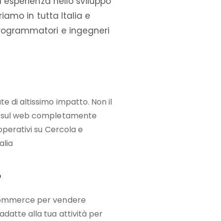
a esperienza nello sviluppo
riamo in tutta Italia e
rogrammatori e ingegneri
e di altissimo impatto. Non il
na sul web completamente
 operativi su Cercola e
alia
o
-commerce per vendere
datte alla tua attività per