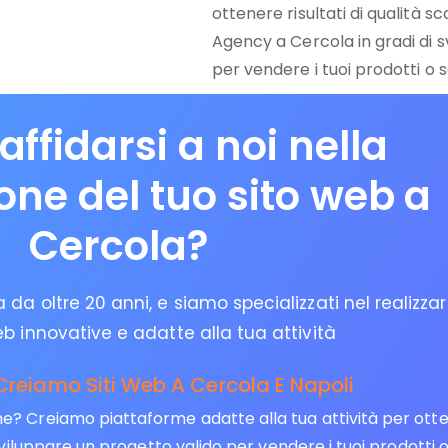
ottenere risultati di qualità s
Agency a Cercola in gradi di 
per vendere i tuoi prodotti o se
affidarsi a noi nella
ione del tuo sito web a
Cercola?
da oltre 20 anni, e siamo specializzati nel realizza
eb innovative e adatte alla tua attività
Creiamo Siti Web A Cercola E Napoli
 Creiamo piattaforme adatte alla tua attività per ottene
viluppare un progetto valido per vendere i tuoi prodotti o 