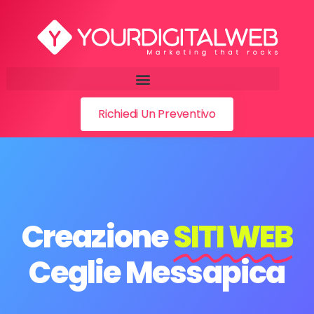
Richiedi Un Preventivo
Creazione
SITI WEB
Ceglie Messapica