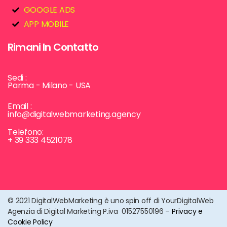
GOOGLE ADS
APP MOBILE
Rimani In Contatto
Sedi :
Parma - Milano - USA
Email :
info@digitalwebmarketing.agency
Telefono:
+ 39 333 4521078
© 2021 DigitalWebMarketing è uno spin off di YourDigitalWeb
Agenzia di Digital Marketing P.iva 01527550196 –
Privacy e
Cookie Policy