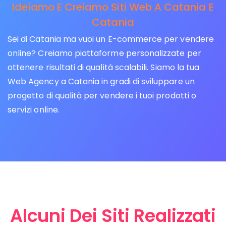
Ideiamo E Creiamo Siti Web A Catania E
Catania
Sei di Catania ma vuoi un E-commerce per vendere
online? Creiamo piattaforme personalizzate per
ottenere risultati di qualità scalabili. Siamo la tua
Web Agency a Catania in gradi di sviluppare un
progetto di qualità per vendere i tuoi prodotti o
servizi online.
Alcuni Dei Siti Realizzati