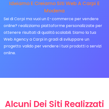
Ideiamo E Creiamo Siti Web A Carpi E
Modena
Sei di Carpi ma vuoi un E-commerce per vendere
online? realizziamo piattaforme personalizzate per
ottenere risultati di qualità scalabili. Siamo la tua
Web Agency a Carpi in gradi di sviluppare un
progetto valido per vendere i tuoi prodotti o servizi
online.
Alcuni Dei Siti Realizzati