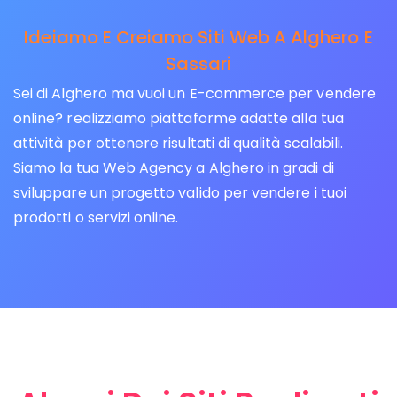
Ideiamo E Creiamo Siti Web A Alghero E
Sassari
Sei di Alghero ma vuoi un E-commerce per vendere
online? realizziamo piattaforme adatte alla tua
attività per ottenere risultati di qualità scalabili.
Siamo la tua Web Agency a Alghero in gradi di
sviluppare un progetto valido per vendere i tuoi
prodotti o servizi online.