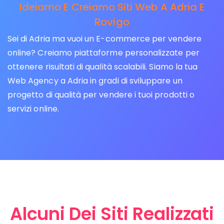
Ideiamo E Creiamo Siti Web A Adria E
Rovigo
Sei di Adria ma vuoi un E-commerce per vendere
online? Creiamo piattaforme personalizzate per
ottenere risultati di qualità scalabili. Siamo la tua
Web Agency a Adria in gradi di sviluppare un
progetto di qualità per vendere i tuoi prodotti o
servizi online.
Alcuni Dei Siti Realizzati