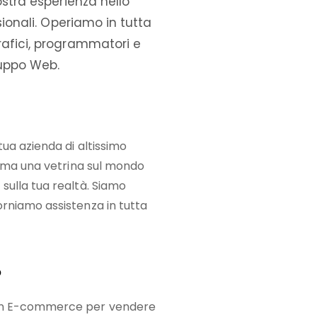
ostra esperienza nello
sionali. Operiamo in tutta
rafici, programmatori e
iluppo Web.
tua azienda di altissimo
b ma una vetrina sul mondo
sulla tua realtà. Siamo
rniamo assistenza in tutta
o
 un E-commerce per vendere