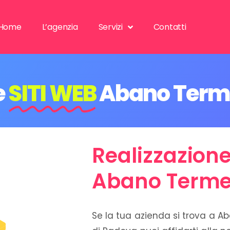
Home
L’agenzia
Servizi
Contatti
e
SITI WEB
Abano Ter
Realizzazione
Abano Term
Se la tua azienda si trova a A