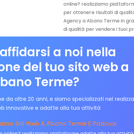
online? realizziamo piattaform
per ottenere risultati di quali
Agency a Abano Terme in grad
di qualità per vendere i tuoi pr
affidarsi a noi nella
ione del tuo sito web a
bano Terme?
 da oltre 20 anni, e siamo specializzati nel realizz
eb innovative e adatte alla tua attività
iamo Siti Web A Abano Terme E Padova
ine? realizziamo piattaforme adatte alla tua attività pe