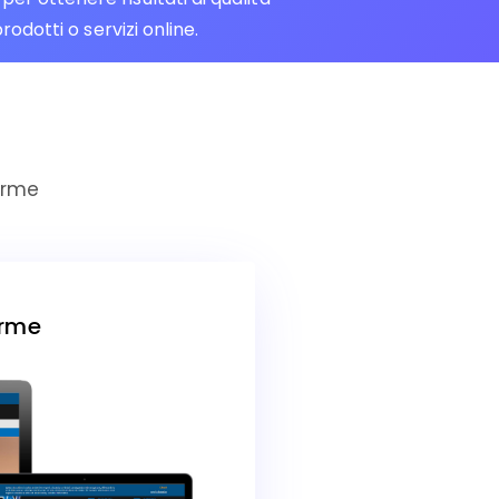
odotti o servizi online.
erme
erme