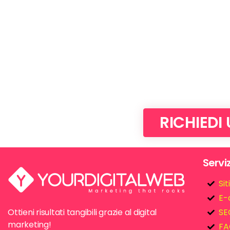
RICHIEDI
Serviz
Si
E-
Ottieni risultati tangibili grazie al digital
SE
marketing!
FA