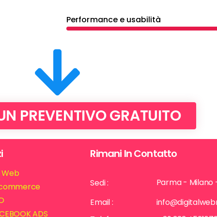
Performance e usabilità
 UN PREVENTIVO GRATUITO
i
Rimani In Contatto
ti Web
Parma - Milano 
Sedi :
commerce
O
Email :
info@digitalwe
CEBOOK ADS