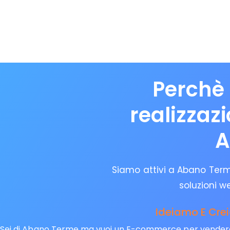
Perchè 
realizzaz
A
Siamo attivi a Abano Terme
soluzioni w
Ideiamo E Cre
Sei di Abano Terme ma vuoi un E-commerce per vendere onl