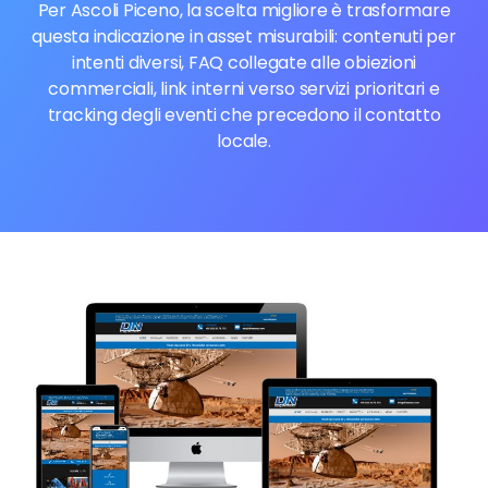
Per Ascoli Piceno, la scelta migliore è trasformare
questa indicazione in asset misurabili: contenuti per
intenti diversi, FAQ collegate alle obiezioni
commerciali, link interni verso servizi prioritari e
tracking degli eventi che precedono il contatto
locale.