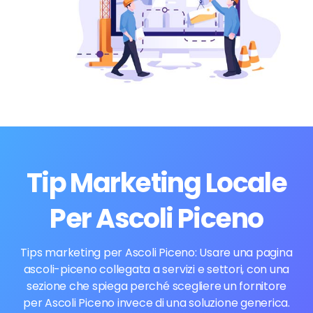
Tip Marketing Locale
Per Ascoli Piceno
Tips marketing per Ascoli Piceno: Usare una pagina
ascoli-piceno collegata a servizi e settori, con una
sezione che spiega perché scegliere un fornitore
per Ascoli Piceno invece di una soluzione generica.