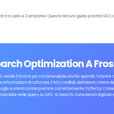
enti tra Lazio e Campania. Questa lettura guida priorità SEO,
Search Optimization A Fro
, rende il brand più comprensibile anche quando l’utente no
e informazioni strutturate, FAQ credibili, definizioni chiare 
ogle e utenti a interpretare correttamente l’offerta. L’obi
scibile nelle query su SEO, AI Search, consulenza digitale