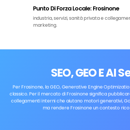
Punto Di Forza Locale: Frosinone
industria, servizi, sanità privata e collegam
marketing.
SEO, GEO E AI 
Per Frosinone, la GEO, Generative Engine Optimization
classico. Per il mercato di Frosinone significa pubblicar
collegamenti interni che aiutano motori generativi, Go
ma rendere Frosinone un contesto ricono