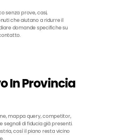
co senza prove, casi,
uti che aiutano a ridurre il
sidiare domande specifiche su
contatto.
 In Provincia
ne, mappa query, competitor,
e segnali di fiducia già presenti.
stria, così il piano resta vicino
e.