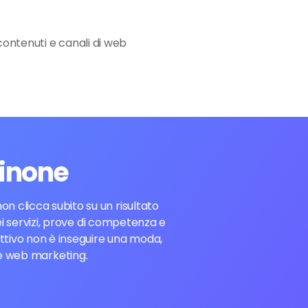
 contenuti e canali di web
sinone
n clicca subito su un risultato
dei servizi, prove di competenza e
ettivo non è inseguire una moda,
 e web marketing.