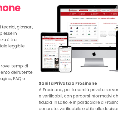
inone
ecnici, glossari,
lesse in
nza è tra
le leggibile.
prove, tempi di
tento dell’utente.
pagine, FAQ e
Sanità Privata a Frosinone
A Frosinone, per la sanità privata servo
e verificabili, con percorsi informativi
fiducia. In Lazio, e in particolare a Fros
concreto, verificabile e utile alla decisio