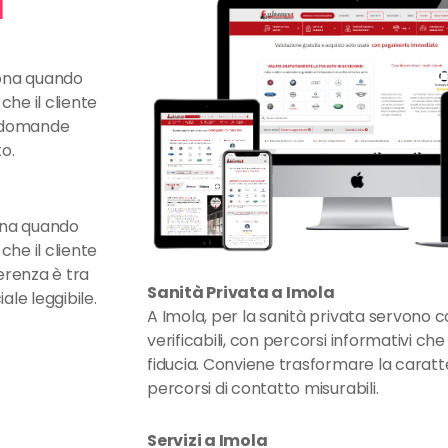
a
iona quando
che il cliente
re domande
o.
iona quando
che il cliente
ferenza è tra
Sanità Privata a Imola
le leggibile.
A Imola, per la sanità privata servono co
verificabili, con percorsi informativi 
fiducia. Conviene trasformare la caratte
percorsi di contatto misurabili.
Servizi a Imola