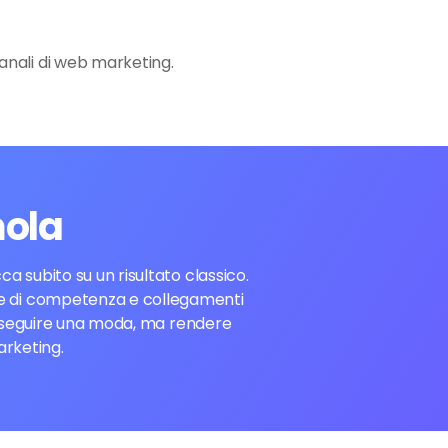
canali di web marketing.
mola
a subito su un risultato classico.
prove di competenza e collegamenti
 inseguire una moda, ma rendere
arketing.