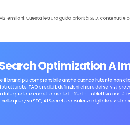
zi emiliani. Questa lettura guida priorità SEO, contenuti e 
I Search Optimization A I
 il brand più comprensibile anche quando l’utente non clicc
 strutturate, FAQ credibili, definizioni chiare dei servizi, 
i a interpretare correttamente l’offerta. L’obiettivo non è
 nelle query su SEO, AI Search, consulenza digitale e web m