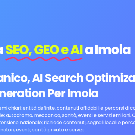
a
SEO, GEO e AI
a Imola
ico, AI Search Optimiza
neration Per Imola
hiari: entità definite, contenuti affidabili e percorsi di co
ie: autodromo, meccanica, sanità, eventi e servizi emiliani.
nsione nazionale; richiede contenuti, segnali locali e perc
motori, eventi, sanità privata e servizi.