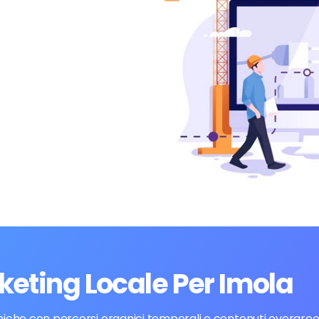
keting Locale Per Imola
cniche con percorsi organici temporali e contenuti evergreen