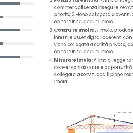
Posizionare Imola:
A Imola, sceglie
commerciali senza inseguire keywor
priorità 2 viene collegata a eventi, c
opportunità locali di Imola.
Costruire Imola:
A Imola, produce 
interni e asset digitali coerenti con 
viene collegata a sanità privata, cos
opportunità locali di Imola.
Misurare Imola:
A Imola, legge rank
conversioni assistite e opportunità 
collegata a servizi, così il piano res
Imola.