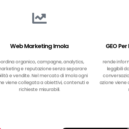
Web Marketing Imola
GEO Per 
ordina organico, campagne, analytics,
rende inform
arketing e reputazione senza separare
leggibili d
bilità e vendite. Nel mercato di Imola ogni
conversazio
ne viene collegata a obiettivi, contenuti e
azione viene c
richieste misurabili.