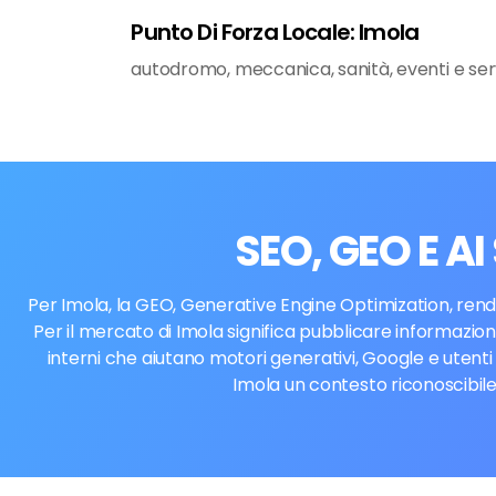
Punto Di Forza Locale: Imola
autodromo, meccanica, sanità, eventi e servi
SEO, GEO E A
Per Imola, la GEO, Generative Engine Optimization, rende
Per il mercato di Imola significa pubblicare informazioni
interni che aiutano motori generativi, Google e utent
Imola un contesto riconoscibile