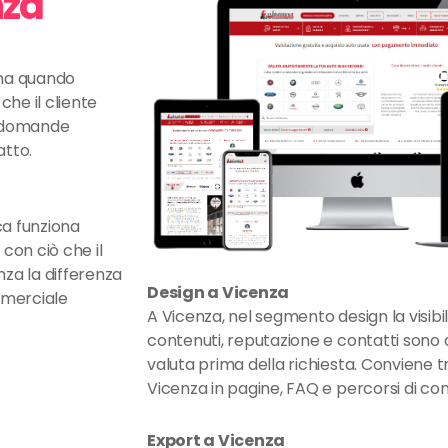
nza
ona quando
che il cliente
re domande
atto.
ca funziona
con ciò che il
nza la differenza
Design a Vicenza
mmerciale
A Vicenza, nel segmento design la visib
contenuti, reputazione e contatti sono c
valuta prima della richiesta. Conviene t
Vicenza in pagine, FAQ e percorsi di con
Export a Vicenza