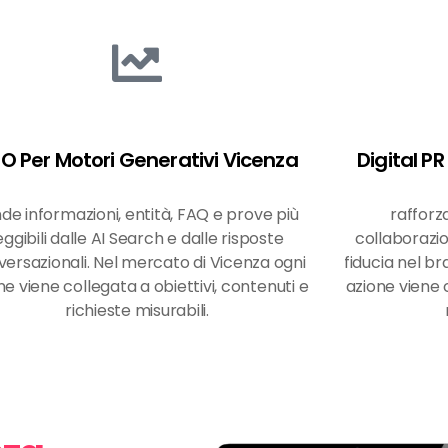
O Per Motori Generativi Vicenza
Digital P
de informazioni, entità, FAQ e prove più
rafforz
eggibili dalle AI Search e dalle risposte
collaborazi
ersazionali. Nel mercato di Vicenza ogni
fiducia nel b
ne viene collegata a obiettivi, contenuti e
azione viene c
richieste misurabili.