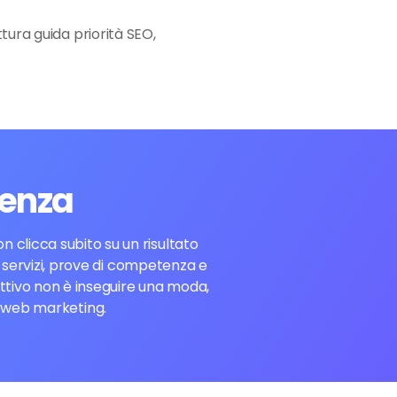
ura guida priorità SEO,
cenza
 clicca subito su un risultato
ei servizi, prove di competenza e
ettivo non è inseguire una moda,
e web marketing.