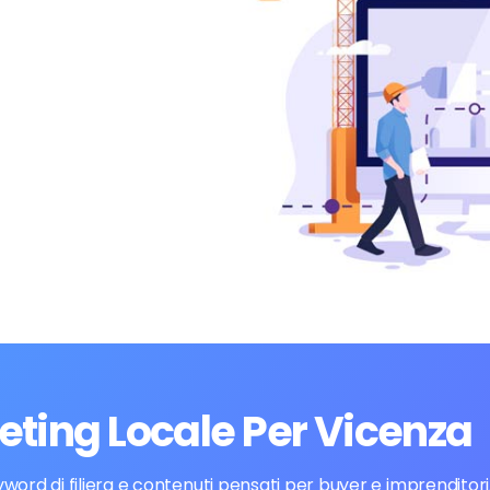
eting Locale Per Vicenza
rd di filiera e contenuti pensati per buyer e imprenditori. 