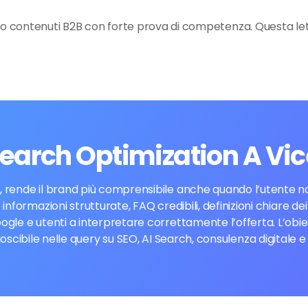
no contenuti B2B con forte prova di competenza. Questa lett
Search Optimization A Vi
 rende il brand più comprensibile anche quando l’utente non
 informazioni strutturate, FAQ credibili, definizioni chiare d
ogle e utenti a interpretare correttamente l’offerta. L’obi
cibile nelle query su SEO, AI Search, consulenza digitale 