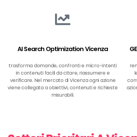
AI Search Optimization Vicenza
GE
trasforma domande, confronti e micro-intenti
ren
in contenuti facili da citare, riassumere e
l
verificare. Nel mercato di Vicenza ogni azione
conv
viene collegata a obiettivi, contenuti e richieste
azio
misurabili.