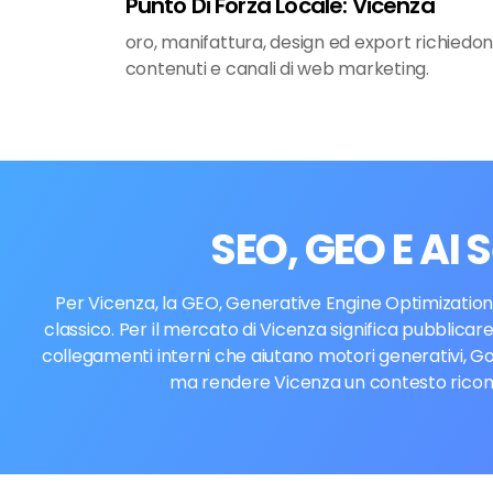
Punto Di Forza Locale: Vicenza
oro, manifattura, design ed export richiedo
contenuti e canali di web marketing.
SEO, GEO E AI 
Per Vicenza, la GEO, Generative Engine Optimization,
classico. Per il mercato di Vicenza significa pubblicare
collegamenti interni che aiutano motori generativi, Go
ma rendere Vicenza un contesto riconos