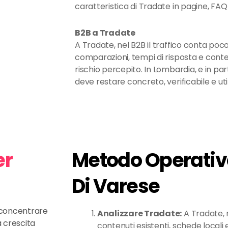
caratteristica di Tradate in pagine, FAQ 
B2B a Tradate
A Tradate, nel B2B il traffico conta poc
comparazioni, tempi di risposta e conten
rischio percepito. In Lombardia, e in pa
deve restare concreto, verificabile e uti
er
Metodo Operativo
Di Varese
e concentrare
Analizzare Tradate:
A Tradate,
a crescita
contenuti esistenti, schede locali e