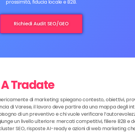
prossimità, fiducia locale e B2B.
Richiedi Audit SEO/GEO
a A Tradate
nericamente di marketing: spiegano contesto, obiettivi, prov
cia di Varese, il lavoro deve partire da una mappa degli int
a bisogno di un preventivo e chi vuole verificare l’autorevole
unge un livello ulteriore: mercati competitivi, filiere B2B e 
 cluster SEO, risposte AI-ready e azioni di web marketing 