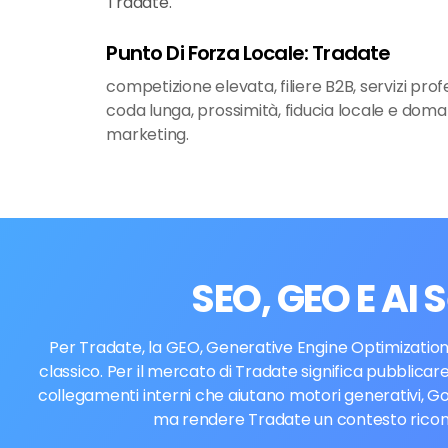
Tradate.
Punto Di Forza Locale: Tradate
competizione elevata, filiere B2B, servizi pro
coda lunga, prossimità, fiducia locale e doma
marketing.
SEO, GEO E AI 
Per Tradate, la GEO, Generative Engine Optimization,
classico. Per il mercato di Tradate significa pubblicare
collegamenti interni che aiutano motori generativi, Go
ma rendere Tradate un contesto riconos