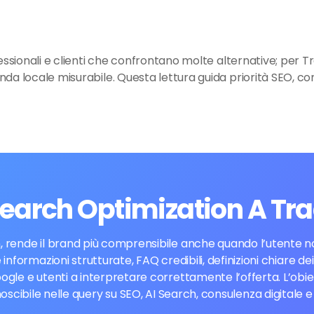
fessionali e clienti che confrontano molte alternative; per Tr
nda locale misurabile. Questa lettura guida priorità SEO, co
Search Optimization A Tr
 rende il brand più comprensibile anche quando l’utente non
 informazioni strutturate, FAQ credibili, definizioni chiare d
ogle e utenti a interpretare correttamente l’offerta. L’obi
cibile nelle query su SEO, AI Search, consulenza digitale 