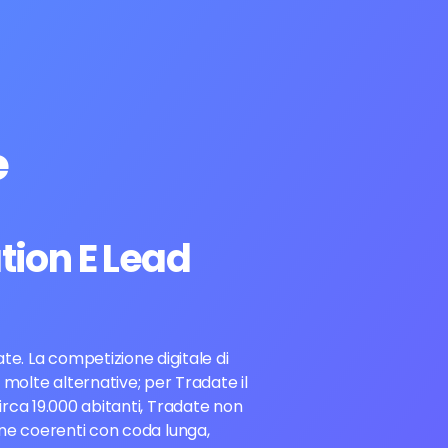
e
tion E Lead
ate. La competizione digitale di
 molte alternative; per Tradate il
irca 19.000 abitanti, Tradate non
one coerenti con coda lunga,