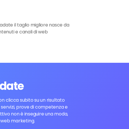
adate il taglio migliore nasce da
ntenuti e canali di web
adate
 clicca subito su un risultato
ei servizi, prove di competenza e
ettivo non è inseguire una moda,
e web marketing.