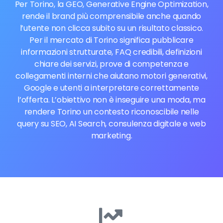
Per Torino, la GEO, Generative Engine Optimization,
rende il brand più comprensibile anche quando
l’utente non clicca subito su un risultato classico.
Per il mercato di Torino significa pubblicare
informazioni strutturate, FAQ credibili, definizioni
chiare dei servizi, prove di competenza e
collegamenti interni che aiutano motori generativi,
Google e utenti a interpretare correttamente
l’offerta. L’obiettivo non è inseguire una moda, ma
rendere Torino un contesto riconoscibile nelle
query su SEO, AI Search, consulenza digitale e web
marketing.