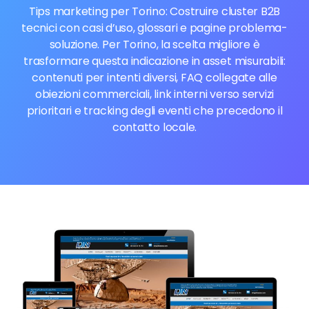
Tips marketing per Torino: Costruire cluster B2B
tecnici con casi d’uso, glossari e pagine problema-
soluzione. Per Torino, la scelta migliore è
trasformare questa indicazione in asset misurabili:
contenuti per intenti diversi, FAQ collegate alle
obiezioni commerciali, link interni verso servizi
prioritari e tracking degli eventi che precedono il
contatto locale.