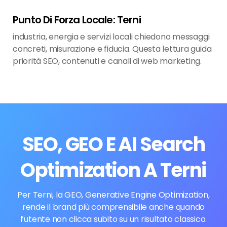
Punto Di Forza Locale: Terni
industria, energia e servizi locali chiedono messaggi
concreti, misurazione e fiducia. Questa lettura guida
priorità SEO, contenuti e canali di web marketing.
SEO, GEO E AI Search
Optimization A Terni
Per Terni, la GEO, Generative Engine Optimization,
rende il brand più comprensibile anche quando
l’utente non clicca subito su un risultato classico.