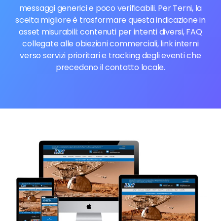
messaggi generici e poco verificabili. Per Terni, la
scelta migliore è trasformare questa indicazione in
asset misurabili: contenuti per intenti diversi, FAQ
collegate alle obiezioni commerciali, link interni
verso servizi prioritari e tracking degli eventi che
precedono il contatto locale.