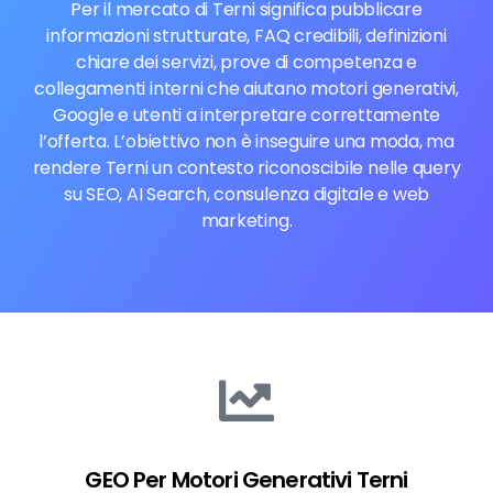
Per il mercato di Terni significa pubblicare
informazioni strutturate, FAQ credibili, definizioni
chiare dei servizi, prove di competenza e
collegamenti interni che aiutano motori generativi,
Google e utenti a interpretare correttamente
l’offerta. L’obiettivo non è inseguire una moda, ma
rendere Terni un contesto riconoscibile nelle query
su SEO, AI Search, consulenza digitale e web
marketing.
GEO Per Motori Generativi Terni