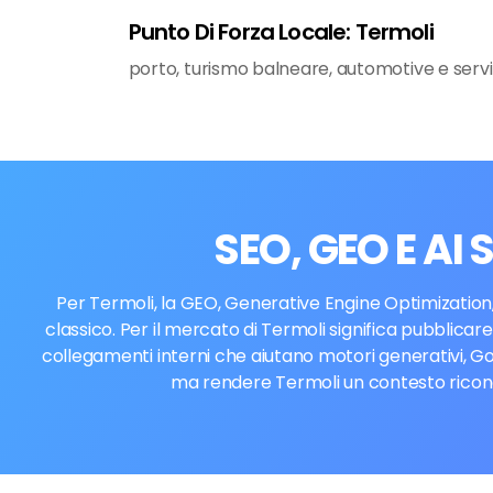
Punto Di Forza Locale: Termoli
porto, turismo balneare, automotive e serviz
SEO, GEO E AI
Per Termoli, la GEO, Generative Engine Optimization,
classico. Per il mercato di Termoli significa pubblicare
collegamenti interni che aiutano motori generativi, Go
ma rendere Termoli un contesto riconos