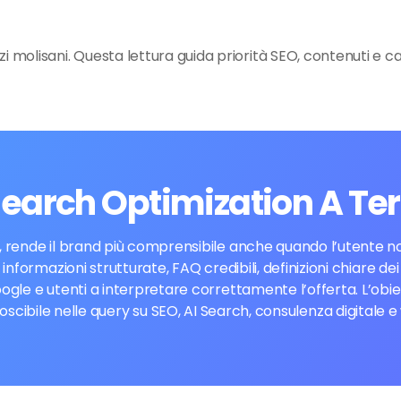
i molisani. Questa lettura guida priorità SEO, contenuti e c
 Search Optimization A Te
 rende il brand più comprensibile anche quando l’utente non
 informazioni strutturate, FAQ credibili, definizioni chiare d
ogle e utenti a interpretare correttamente l’offerta. L’obi
cibile nelle query su SEO, AI Search, consulenza digitale 