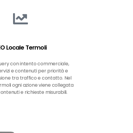
EO Locale Termoli
query con intento commerciale,
rvizi e contenuti per priorità e
ione tra traffico e contatto. Nel
moli ogni azione viene collegata
 contenuti e richieste misurabili.