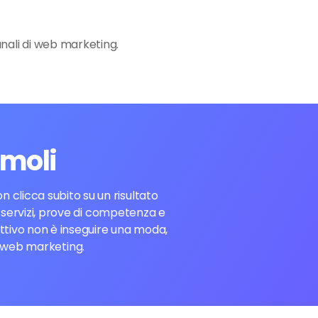
anali di web marketing.
rmoli
 clicca subito su un risultato
ei servizi, prove di competenza e
ettivo non è inseguire una moda,
e web marketing.