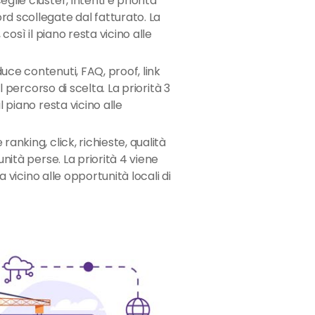
glie cluster, intenti e priorità
d scollegate dal fatturato. La
così il piano resta vicino alle
uce contenuti, FAQ, proof, link
il percorso di scelta. La priorità 3
l piano resta vicino alle
ranking, click, richieste, qualità
unità perse. La priorità 4 viene
ta vicino alle opportunità locali di