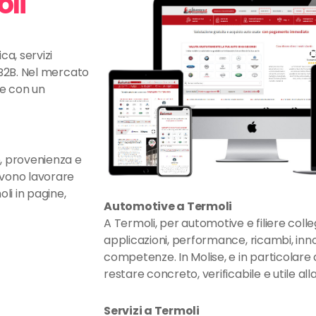
oli
ca, servizi
ni B2B. Nel mercato
te con un
, provenienza e
evono lavorare
li in pagine,
Automotive a Termoli
A Termoli, per automotive e filiere coll
applicazioni, performance, ricambi, in
competenze. In Molise, e in particolare 
restare concreto, verificabile e utile all
Servizi a Termoli