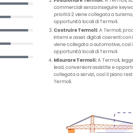
Posizionare Termoli:
A Termoli, sce
commerciali senza inseguire keywor
priorità 2 viene collegata a turismo, 
opportunità locali di Termoli.
Costruire Termoli:
A Termoli, prod
interni e asset digitali coerenti con 
viene collegata a automotive, così i
opportunità locali di Termoli.
Misurare Termoli:
A Termoli, legge 
lead, conversioni assistite e opport
collegata a servizi, così il piano res
Termoli.