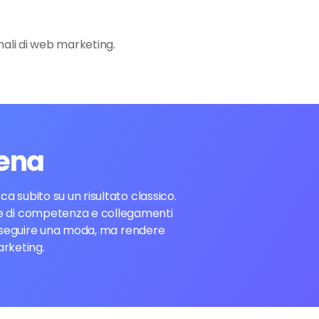
nali di web marketing.
iena
a subito su un risultato classico.
prove di competenza e collegamenti
 inseguire una moda, ma rendere
arketing.