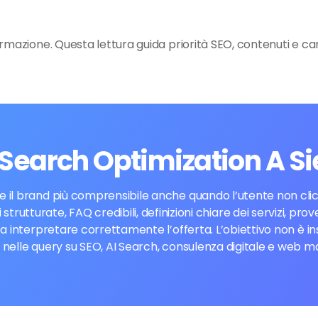
ormazione. Questa lettura guida priorità SEO, contenuti e ca
I Search Optimization A S
 il brand più comprensibile anche quando l’utente non clicc
 strutturate, FAQ credibili, definizioni chiare dei servizi, 
i a interpretare correttamente l’offerta. L’obiettivo non è
 nelle query su SEO, AI Search, consulenza digitale e web m