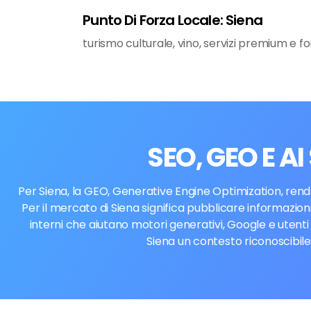
Punto Di Forza Locale: Siena
turismo culturale, vino, servizi premium e f
SEO, GEO E A
Per Siena, la GEO, Generative Engine Optimization, rende
Per il mercato di Siena significa pubblicare informazioni
interni che aiutano motori generativi, Google e utent
Siena un contesto riconoscibile