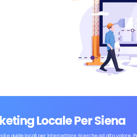
keting Locale Per Siena
i e guide locali per intercettare ricerche ad alto valore. Pe