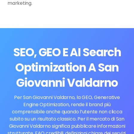
marketing.
SEO, GEO E AI Search
Optimization A San
Giovanni Valdarno
Per San Giovanni Valdarno, la GEO, Generative
Engine Optimization, rende il brand più
comprensibile anche quando l’utente non clicca
subito su un risultato classico. Per il mercato di San
Giovanni Valdarno significa pubblicare informazioni
strutturate, FAQ credibili, definizioni chiare dei servizi,