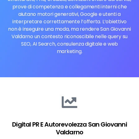
prove di competenza e collegamenti interni che
aiutano motori generativi, Google e utenti a
interpretare correttamente l’offerta. L’obiettivo
non è inseguire una moda, ma rendere San Giovanni
Valdarno un contesto riconoscibile nelle query su
SEO, AI Search, consulenza digitale e web
marketing.
Digital PR E Autorevolezza San Giovanni
Valdarno