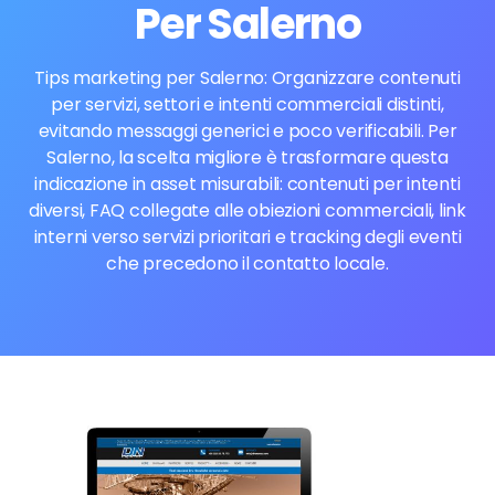
Per Salerno
Tips marketing per Salerno: Organizzare contenuti
per servizi, settori e intenti commerciali distinti,
evitando messaggi generici e poco verificabili. Per
Salerno, la scelta migliore è trasformare questa
indicazione in asset misurabili: contenuti per intenti
diversi, FAQ collegate alle obiezioni commerciali, link
interni verso servizi prioritari e tracking degli eventi
che precedono il contatto locale.