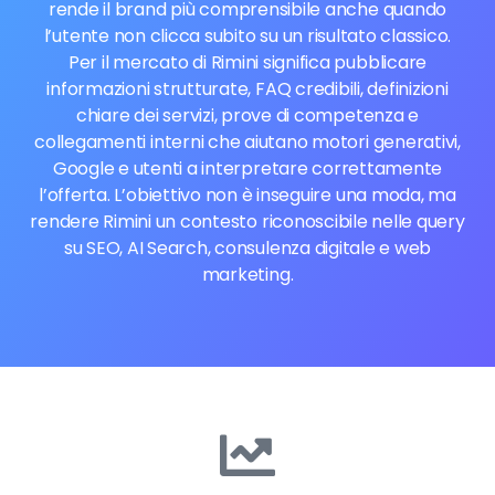
rende il brand più comprensibile anche quando
l’utente non clicca subito su un risultato classico.
Per il mercato di Rimini significa pubblicare
informazioni strutturate, FAQ credibili, definizioni
chiare dei servizi, prove di competenza e
collegamenti interni che aiutano motori generativi,
Google e utenti a interpretare correttamente
l’offerta. L’obiettivo non è inseguire una moda, ma
rendere Rimini un contesto riconoscibile nelle query
su SEO, AI Search, consulenza digitale e web
marketing.