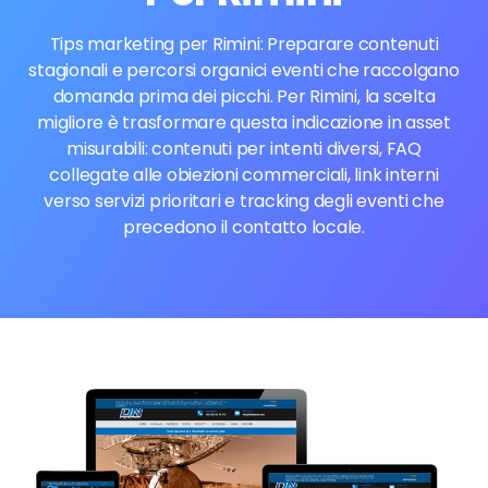
Tips marketing per Rimini: Preparare contenuti
stagionali e percorsi organici eventi che raccolgano
domanda prima dei picchi. Per Rimini, la scelta
migliore è trasformare questa indicazione in asset
misurabili: contenuti per intenti diversi, FAQ
collegate alle obiezioni commerciali, link interni
verso servizi prioritari e tracking degli eventi che
precedono il contatto locale.