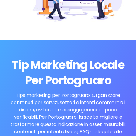
Tip Marketing Locale
Per Portogruaro
Tips marketing per Portogruaro: Organizzare
contenuti per servizi, settori e intenti commerciali
distinti, evitando messaggi generici e poco
verificabili. Per Portogruaro, la scelta migliore è
trasformare questa indicazione in asset misurabili:
contenuti per intenti diversi, FAQ collegate alle