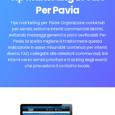
Per Pavia
Tips marketing per Pavia: Organizzare contenuti
per servizi, settori e intenti commerciali distinti,
evitando messaggi generici e poco verificabili. Per
Pavia, la scelta migliore è trasformare questa
indicazione in asset misurabili: contenuti per intenti
diversi, FAQ collegate alle obiezioni commerciali, link
interni verso servizi prioritari e tracking degli eventi
che precedono il contatto locale.