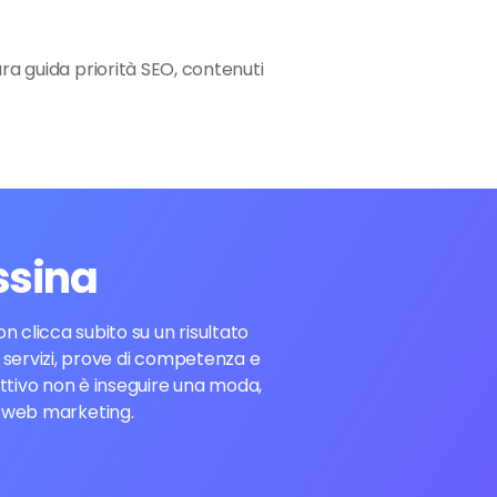
tura guida priorità SEO, contenuti
ssina
 clicca subito su un risultato
ei servizi, prove di competenza e
ettivo non è inseguire una moda,
e web marketing.