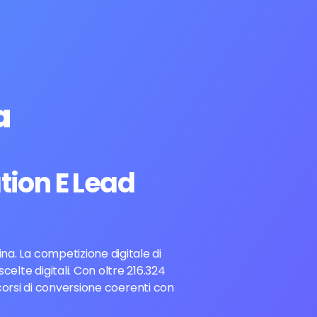
a
tion E Lead
ina. La competizione digitale di
celte digitali. Con oltre 216.324
corsi di conversione coerenti con