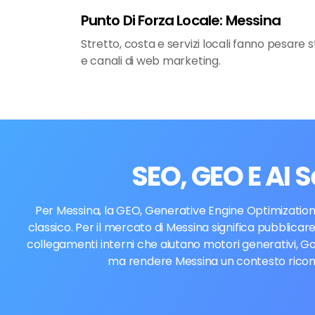
Punto Di Forza Locale: Messina
Stretto, costa e servizi locali fanno pesare s
e canali di web marketing.
SEO, GEO E AI 
Per Messina, la GEO, Generative Engine Optimization,
classico. Per il mercato di Messina significa pubblicare
collegamenti interni che aiutano motori generativi, Go
ma rendere Messina un contesto riconos