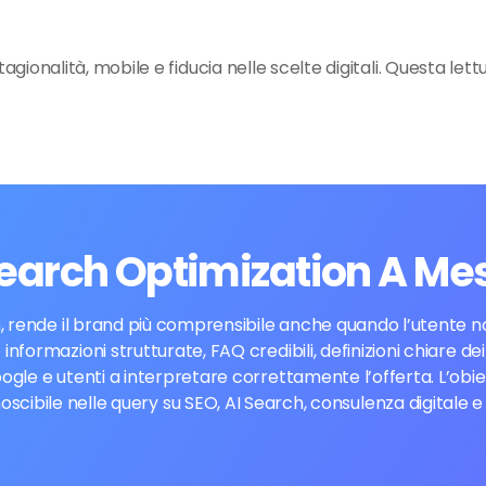
tagionalità, mobile e fiducia nelle scelte digitali. Questa let
Search Optimization A Me
 rende il brand più comprensibile anche quando l’utente non
 informazioni strutturate, FAQ credibili, definizioni chiare d
ogle e utenti a interpretare correttamente l’offerta. L’obi
cibile nelle query su SEO, AI Search, consulenza digitale 