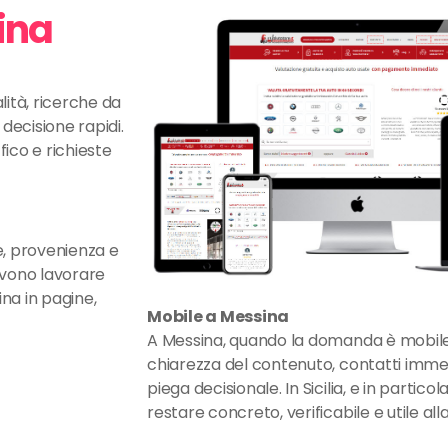
sina
lità, ricerche da
 decisione rapidi.
fico e richieste
, provenienza e
evono lavorare
na in pagine,
Mobile a Messina
A Messina, quando la domanda è mobile-
chiarezza del contenuto, contatti immed
piega decisionale. In Sicilia, e in partic
restare concreto, verificabile e utile all