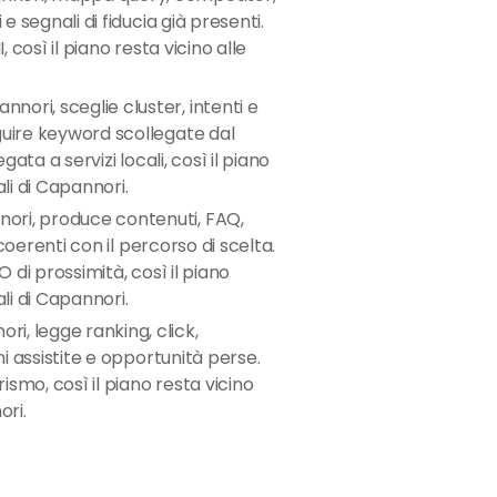
e segnali di fiducia già presenti.
, così il piano resta vicino alle
nori, sceglie cluster, intenti e
guire keyword scollegate dal
gata a servizi locali, così il piano
li di Capannori.
ori, produce contenuti, FAQ,
i coerenti con il percorso di scelta.
O di prossimità, così il piano
li di Capannori.
i, legge ranking, click,
ni assistite e opportunità perse.
rismo, così il piano resta vicino
ori.