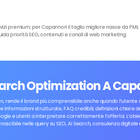
vizi premium; per Capannori il taglio migliore nasce da PMI, s
ida priorità SEO, contenuti e canali di web marketing.
earch Optimization A Cap
, rende il brand più comprensibile anche quando l’utente no
e informazioni strutturate, FAQ credibili, definizioni chiare 
ogle e utenti a interpretare correttamente l’offerta. L’obi
scibile nelle query su SEO, AI Search, consulenza digitale