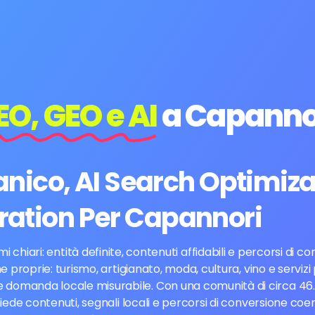
EO, GEO e AI
a Capanno
ico, AI Search Optimiza
ation Per Capannori
iari: entità definite, contenuti affidabili e percorsi di co
 proprie: turismo, artigianato, moda, cultura, vino e servizi
tà e domanda locale misurabile. Con una comunità di circa 4
e contenuti, segnali locali e percorsi di conversione coerent