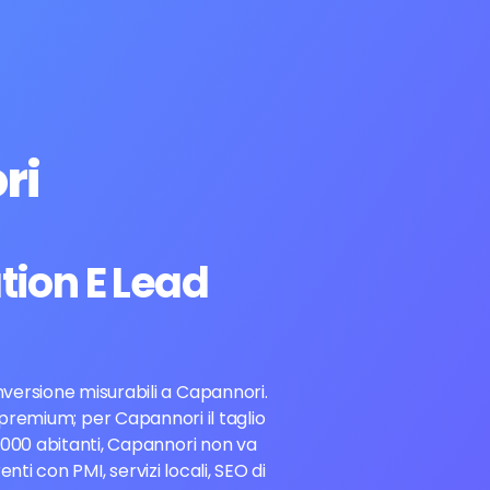
ri
tion E Lead
nversione misurabili a Capannori.
 premium; per Capannori il taglio
6.000 abitanti, Capannori non va
i con PMI, servizi locali, SEO di