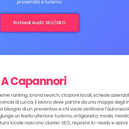
prossimità e turismo.
Richiedi Audit SEO/GEO
a A Capannori
eme ranking, brand search, citazioni locali, schede aziendali,
ovincia di Lucca, il lavoro deve partire da una mappa degli in
 ha bisogno di un preventivo e chi vuole verificare l’autorev
iunge un livello ulteriore: turismo, artigianato, moda, manif
tura locale nascono cluster SEO, risposte AI-ready e azion