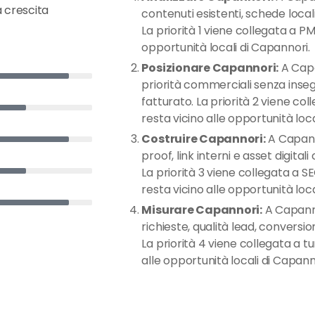
a crescita
contenuti esistenti, schede locali 
La priorità 1 viene collegata a PMI
opportunità locali di Capannori.
Posizionare Capannori:
A Capan
priorità commerciali senza inse
fatturato. La priorità 2 viene colle
resta vicino alle opportunità loca
Costruire Capannori:
A Capann
proof, link interni e asset digital
La priorità 3 viene collegata a SE
resta vicino alle opportunità loca
Misurare Capannori:
A Capannor
richieste, qualità lead, conversio
La priorità 4 viene collegata a tu
alle opportunità locali di Capann