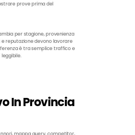
strare prove prima del
ambia per stagione, provenienza
li e reputazione devono lavorare
fferenza è tra semplice traffico e
leggibile.
o In Provincia
nori, mappa query, competitor,