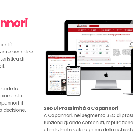
annori
iorità
azione semplice
eristica di
li.
quando la
acciamento
pannori, il
Seo Di Prossimità a Capannori
a decisione.
A Capannori, nel segmento SEO di prossim
funziona quando contenuti, reputazione
che il cliente valuta prima della richiest