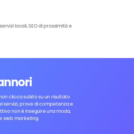
ervizi locali, SEO di prossimità e
annori
n clicca subito su un risultato
dei servizi, prove di competenza e
ettivo non è inseguire una moda,
 e web marketing.