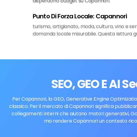
disperdono budget su Capannori.
Punto Di Forza Locale: Capannori
turismo, artigianato, moda, cultura, vino e ser
domanda locale misurabile. Questa lettura gu
SEO, GEO E AI S
Per Capannori, la GEO, Generative Engine Optimization
classico. Per il mercato di Capannori significa pubblicar
collegamenti interni che aiutano motori generativi, Go
ma rendere Capannori un contesto ricono