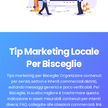
Tip Marketing Locale
Per Bisceglie
Tips marketing per Bisceglie: Organizzare contenuti
per servizi, settori e intenti commerciali distinti,
evitando messaggi generici e poco verificabili. Per
Bisceglie, la scelta migliore è trasformare questa
indicazione in asset misurabili: contenuti per intenti
diversi, FAQ collegate alle obiezioni commerciali, link